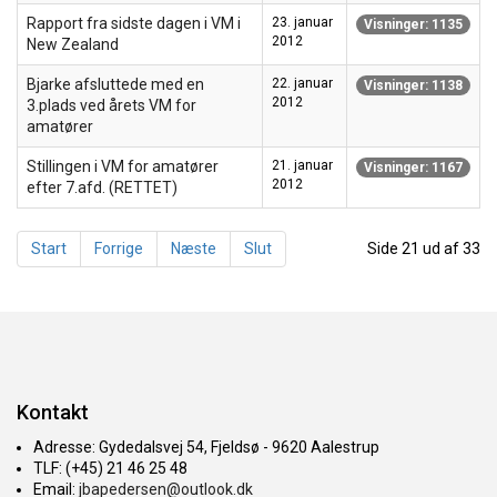
Rapport fra sidste dagen i VM i
23. januar
Visninger: 1135
2012
New Zealand
Bjarke afsluttede med en
22. januar
Visninger: 1138
2012
3.plads ved årets VM for
amatører
Stillingen i VM for amatører
21. januar
Visninger: 1167
2012
efter 7.afd. (RETTET)
Start
Forrige
Næste
Slut
Side 21 ud af 33
Kontakt
Adresse: Gydedalsvej 54, Fjeldsø - 9620 Aalestrup
TLF: (+45) 21 46 25 48
Email:
jbapedersen@outlook.dk