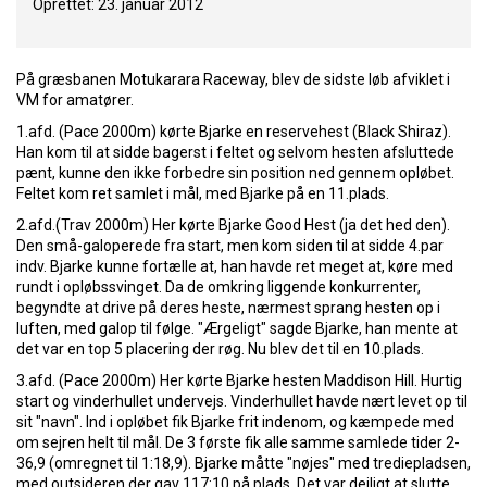
Oprettet: 23. januar 2012
På græsbanen Motukarara Raceway, blev de sidste løb afviklet i
VM for amatører.
1.afd. (Pace 2000m) kørte Bjarke en reservehest (Black Shiraz).
Han kom til at sidde bagerst i feltet og selvom hesten afsluttede
pænt, kunne den ikke forbedre sin position ned gennem opløbet.
Feltet kom ret samlet i mål, med Bjarke på en 11.plads.
2.afd.(Trav 2000m) Her kørte Bjarke Good Hest (ja det hed den).
Den små-galoperede fra start, men kom siden til at sidde 4.par
indv. Bjarke kunne fortælle at, han havde ret meget at, køre med
rundt i opløbssvinget. Da de omkring liggende konkurrenter,
begyndte at drive på deres heste, nærmest sprang hesten op i
luften, med galop til følge. "Ærgeligt" sagde Bjarke, han mente at
det var en top 5 placering der røg. Nu blev det til en 10.plads.
3.afd. (Pace 2000m) Her kørte Bjarke hesten Maddison Hill. Hurtig
start og vinderhullet undervejs. Vinderhullet havde nært levet op til
sit "navn". Ind i opløbet fik Bjarke frit indenom, og kæmpede med
om sejren helt til mål. De 3 første fik alle samme samlede tider 2-
36,9 (omregnet til 1:18,9). Bjarke måtte "nøjes" med trediepladsen,
med outsideren der gav 117:10 på plads. Det var dejligt at slutte