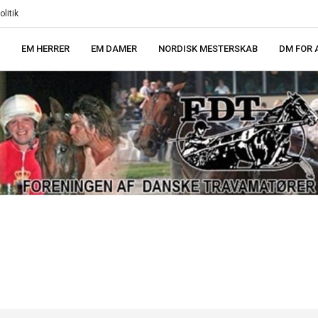
litik
EM HERRER
EM DAMER
NORDISK MESTERSKAB
DM FOR