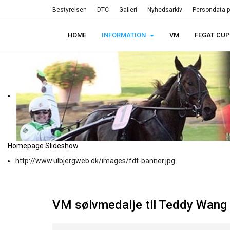
Bestyrelsen
DTC
Galleri
Nyhedsarkiv
Persondata po
HOME
INFORMATION
VM
FEGAT CUP
Homepage Slideshow
http://www.ulbjergweb.dk/images/fdt-banner.jpg
VM sølvmedalje til Teddy Wang